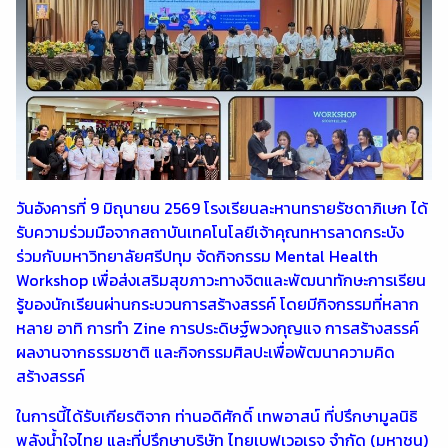
วันอังคารที่ 9 มิถุนายน 2569 โรงเรียนละหานทรายรัชดาภิเษก ได้
รับความร่วมมือจากสถาบันเทคโนโลยีเจ้าคุณทหารลาดกระบัง
ร่วมกับมหาวิทยาลัยศรีปทุม จัดกิจกรรม Mental Health
Workshop เพื่อส่งเสริมสุขภาวะทางจิตและพัฒนาทักษะการเรียน
รู้ของนักเรียนผ่านกระบวนการสร้างสรรค์ โดยมีกิจกรรมที่หลาก
หลาย อาทิ การทำ Zine การประดิษฐ์พวงกุญแจ การสร้างสรรค์
ผลงานจากธรรมชาติ และกิจกรรมศิลปะเพื่อพัฒนาความคิด
สร้างสรรค์
ในการนี้ได้รับเกียรติจาก ท่านอดิศักดิ์ เทพอาสน์ ที่ปรึกษามูลนิธิ
พลังน้ำใจไทย และที่ปรึกษาบริษัท ไทยเบฟเวอเรจ จำกัด (มหาชน)